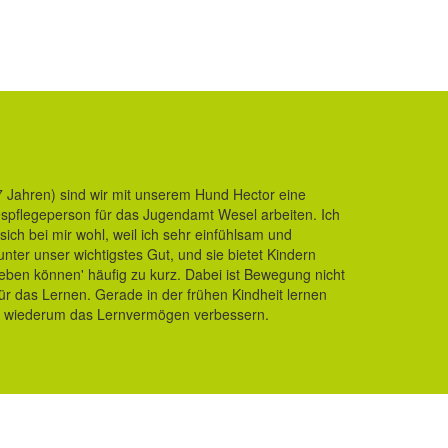
7 Jahren) sind wir mit unserem Hund Hector eine
gespflegeperson für das Jugendamt Wesel arbeiten. Ich
ich bei mir wohl, weil ich sehr einfühlsam und
nter unser wichtigstes Gut, und sie bietet Kindern
eben können' häufig zu kurz. Dabei ist Bewegung nicht
für das Lernen. Gerade in der frühen Kindheit lernen
e wiederum das Lernvermögen verbessern.